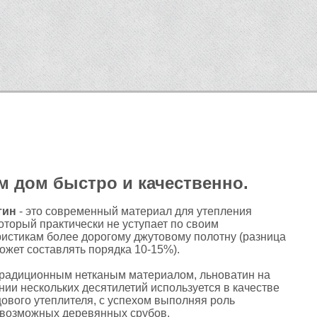
Ь
ДЖУТОВЫЙ КАНАТ
НАГЕЛИ
м дом быстро и качественно.
тин
- это современный материал для утепления
оторый практически не уступает по своим
ристикам более дорогому джутовому полотну (разница
ожет составлять порядка 10-15%).
традиционным нетканым материалом,
льноватин
на
ии нескольких десятилетий используется в качестве
ового утеплителя, с успехом выполняя роль
евозможных деревянных срубов.