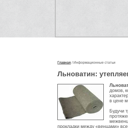
МЕЖВЕНЦОВЫЙ УТЕПЛИТЕЛ
Главная
/ Информационные статьи
Льноватин: утепляе
Льнова
домов, к
характе
в цене м
Будучи 
протяжен
межвенц
прокладки между «венцами» вс