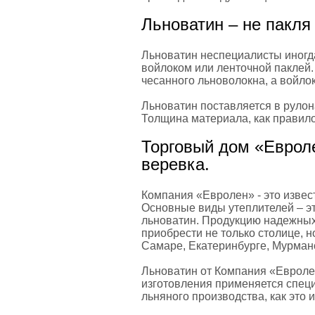
Льноватин – не пакля 
Льноватин неспециалисты иногда
войлоком или ленточной паклей. 
чесанного льноволокна, а войлок
Льноватин поставляется в рулона
Толщина материала, как правило
Торговый дом «Евроле
веревка.
Компания «Евролен» - это изве
Основные виды утеплителей – эт
льноватин. Продукцию надежных
приобрести не только столице, н
Самаре, Екатеринбурге, Мурман
Льноватин от Компания «Евролен»
изготовления применяется специ
льняного производства, как это 