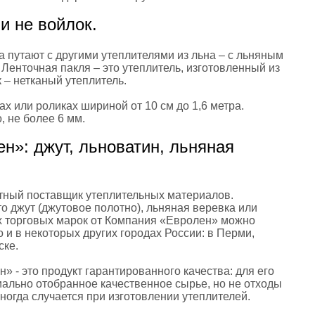
и не войлок.
 путают с другими утеплителями из льна – с льняным
Ленточная пакля – это утеплитель, изготовленный из
 – нетканый утеплитель.
х или роликах шириной от 10 см до 1,6 метра.
, не более 6 мм.
н»: джут, льноватин, льняная
стный поставщик утеплительных материалов.
о джут (джутовое полотно), льняная веревка или
 торговых марок от Компания «Евролен» можно
о и в некоторых других городах России: в Перми,
ске.
 - это продукт гарантированного качества: для его
ально отобранное качественное сырье, но не отходы
иногда случается при изготовлении утеплителей.